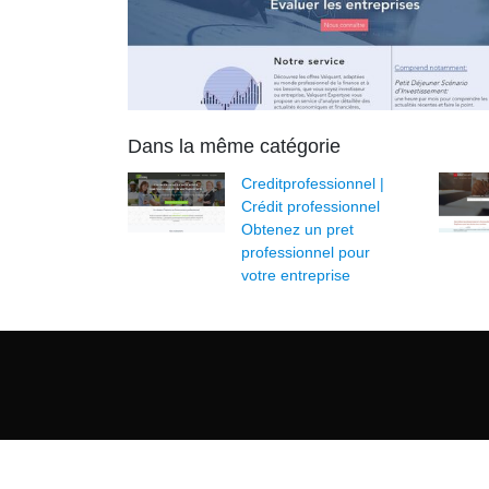
Dans la même catégorie
Cre­ditprofes­sion­nel |
Crédit profes­sion­nel
Obtenez un pret
profes­sion­nel pour
votre entreprise