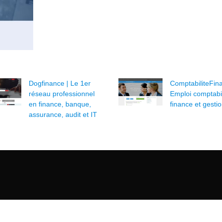
Dogfinance | Le 1er
ComptabiliteFi­na
réseau profes­sion­nel
Emploi comptabi­l
en finance, banque,
finance et gesti
assurance, audit et IT